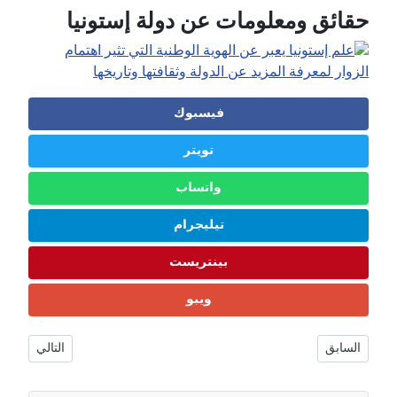
حقائق ومعلومات عن دولة إستونيا
فيسبوك
تويتر
واتساب
تيليجرام
بينتريست
ويبو
دن والطبيعة والمعالم 🇩🇰
مقال التالي: فنلندا حقائق ومعلومات | السكان، الطبيعة، المناخ والحياة اليومية 🇫🇮
السابق
التالي