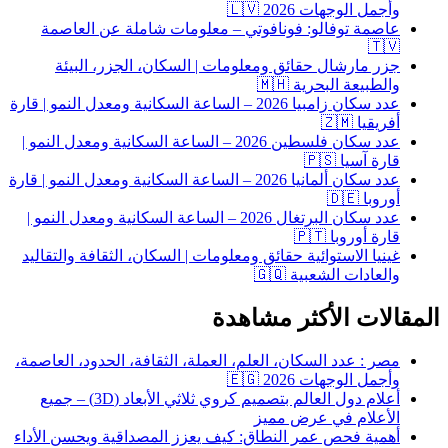
وأجمل الوجهات 2026 🇱🇻
عاصمة توفالو: فونافوتي – معلومات شاملة عن العاصمة
🇹🇻
جزر مارشال حقائق ومعلومات | السكان، الجزر، البيئة
والطبيعة البحرية 🇲🇭
عدد سكان زامبيا 2026 – الساعة السكانية ومعدل النمو | قارة
أفريقيا 🇿🇲
عدد سكان فلسطين 2026 – الساعة السكانية ومعدل النمو |
قارة آسيا 🇵🇸
عدد سكان ألمانيا 2026 – الساعة السكانية ومعدل النمو | قارة
أوروبا 🇩🇪
عدد سكان البرتغال 2026 – الساعة السكانية ومعدل النمو |
قارة أوروبا 🇵🇹
غينيا الاستوائية حقائق ومعلومات | السكان، الثقافة والتقاليد
والعادات الشعبية 🇬🇶
قالات الأكثر مشاهدة
مصر : عدد السكان، العلم، العملة، الثقافة، الحدود، العاصمة،
وأجمل الوجهات 2026 🇪🇬
أعلام دول العالم بتصميم كروي ثلاثي الأبعاد (3D) – جميع
الأعلام في عرض مميز
أهمية فحص عمر النطاق: كيف يعزز المصداقية ويحسن الأداء