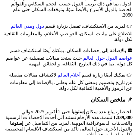
ل، بما في ذلك ترتيب الدول حسب الحجم السكاني والقوائم
صة بالدول الأسرع والأبطأ نموًا، وتوقعات السكان حتى عام
مزيد من الاستكشاف، تفضل بزيارة قسم
دول ومدن العالم
لاع على بيانات السكان، العواصم، الأعلام، والمعلومات الثقافية
دولة.
بالإضافة إلى إحصاءات السكان، يمكنك أيضًا استكشاف قسم
م الدول حول العالم
حيث ستجد مقالات تفصيلية عن عواصم
لة، بما في ذلك التاريخ، الثقافة، والحقائق المهمة.
مكنك أيضًا زيارة قسم
أعلام العالم
لاكتشاف مقالات مفصلة
اريخ وتصميم ومعنى كل علم وطني، بالإضافة إلى معلومات
لرموز والأهمية الثقافية لكل دولة.
ملخص السكان
صار، يبلغ عدد سكان
إستونيا
حتى 2 أكتوبر 2025 حوالي
1,339
نسمة. هذه الأرقام تستند إلى أحدث الإحصاءات الرسمية
حديثات الديموغرافية اليومية. لمزيد من التفاصيل عن
إستونيا
ول الأخرى حول العالم، تأكد من استكشاف الأقسام المخصصة
دولة المدرجة أعلاه.