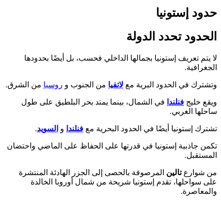
د إستونيا
دود تحدد الدولة
تم تعريف إستونيا بجمالها الداخلي فحسب، بل أيضًا بحدودها
رافية.
رك في الحدود البرية مع
لاتفيا
من الجنوب و
روسيا
من الشرق.
 خليج
فنلندا
في الشمال، بينما يمتد بحر البلطيق على طول
ها الغربي.
ك إستونيا أيضًا في الحدود البحرية مع
فنلندا
و
السويد
.
 جاذبية إستونيا في قدرتها على الحفاظ على الماضي واحتضان
تقبل.
شوارع
تالين
المرصوفة بالحصى إلى الجزر الهادئة المنتشرة
سواحلها، تقدم إستونيا شريحة من شمال أوروبا الخالدة
عاصرة.