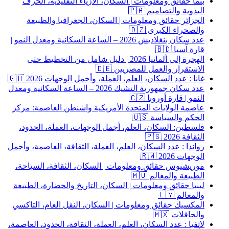
بنما حقائق ومعلومات | السكان، الأزياء التقليدية، الحرف
اليدوية والتصاميم 🇵🇦
الجزائر حقائق ومعلومات | السكان، الجغرافيا والطبيعة
والصحراء الكبرى 🇩🇿
عدد سكان بنغلاديش 2026 – الساعة السكانية ومعدل النمو |
قارة آسيا 🇧🇩
الهجرة إلى ألمانيا 2026 | دليل شامل من التخطيط حتى
الاستقرار والعمل للمصريين 🇩🇪
غانا : عدد السكان، العلم، العملة، وأجمل الوجهات 2026 🇬🇭
عدد سكان جمهورية التشيك 2026 – الساعة السكانية ومعدل
النمو | قارة أوروبا 🇨🇿
عاصمة الولايات المتحدة الأمريكية واشنطن العاصمة: مركز
الحكم والسياسة 🇺🇸
فلسطين: السكان، العلم، أجمل الوجهات، العملة، الحدود،
الثقافة 2026 🇵🇸
رواندا : عدد السكان، العلم، العملة، الثقافة، العاصمة، وأجمل
الوجهات 2026 🇷🇼
موريشيوس حقائق ومعلومات | السكان، الثقافة، السياحة،
الطبيعة والمعالم 🇲🇺
ليبيا حقائق ومعلومات | السكان، التاريخ والحضارة، الطبيعة
والمعالم 🇱🇾
المكسيك حقائق ومعلومات | السكان، النقل العام، التاكسي
والحافلات 🇲🇽
لاتفيا : عدد السكان، العلم، العملة، الثقافة، الحدود، العاصمة،