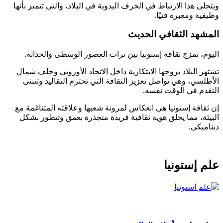
ى هذا الارتباط في الحرف اليدوية في البلاد، والتي تتميز بأنها
ية ومعبرة فنيًا.
شهد الثقافي الحديث
م، تمزج ثقافة إستونيا بين تراث العصور الوسطى والحداثة.
ر البلاد بروحها الابتكارية داخل الاتحاد الأوروبي وحلف شمال
لسي، وهي تواصل تعزيز الثقافة التي تحترم التقاليد وتتبنى
دم في الوقت نفسه.
قافة إستونيا هي انعكاس لمرونة شعبها وعلاقته المتناغمة مع
ئة، مما يخلق هوية ثقافية فريدة متجذرة بعمق وتتطور بشكل
ميكي.
 إستونيا