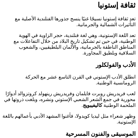
فة إستونيا
قافة إستونيا نسيجًا غنيًا ينسج جذورها الفنلندية الأصلية مع
يرات الشمالية والجرمانية.
للغة الإستونية، وهي لغة فنلندية، حجر الزاوية في الهوية
نية، في حين تم تشكيل تاريخ البلاد من خلال التفاعلات مع
اطق الناطقة بالجرمانية، والألمان البلطيقيين، والشعوب
افية وبلطيق المجاورة.
ب والفولكلور
ق الأدب الإستوني في القرن التاسع عشر مع الحركة
مانسية الوطنية.
فريدريش روبرت فايلمان وفريدريش رينهولد كروتزوالد أدوارًا
ية في جمع الشعر الشعبي الإستوني ونشره، وبلغت ذروتها في
حمة الوطنية
كاليفيبويج
.
 شعراء مثل ليديا كويدولا، فأغنوا المشهد الأدبي بأعمالهم باللغة
ونية.
وسيقى والفنون المسرحية