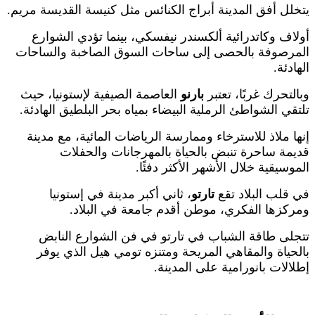
ل أفق المدينة أبراج الكنائس مثل كنيسة القديسة مريم.
ف وكاتدرائية ألكسندر نيفسكي، بينما تؤدي الشوارع
رصوفة بالحصى إلى ساحات السوق الصاخبة والساحات
ئة.
تحرك غربًا، تعتبر
بارنو
العاصمة الصيفية لإستونيا، حيث
ي الشواطئ الرملية البيضاء بمياه بحر البلطيق الهادئة.
 ملاذ للاسترخاء وممارسة الرياضات المائية، مع مدينة
ة ساحرة تنبض بالحياة بالمهرجانات والحفلات
سيقية خلال الأشهر الأكثر دفئًا.
لب البلاد تقع
تارتو
، ثاني أكبر مدينة في إستونيا
زها الفكري، موطن أقدم جامعة في البلاد.
ى طاقة الشباب في تارتو في فن الشوارع النابض
ياة والمقاهي المريحة ومتنزه تومي هيل الذي يوفر
لات بانورامية على المدينة.