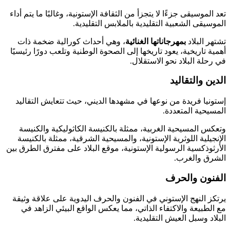
لموسيقى جزءًا لا يتجزأ من الثقافة الإستونية، وغالبًا ما يتم أداء
يقى الشعبية التقليدية بالملابس التقليدية.
ر البلاد
بمهرجاناتها الغنائية
، وهي أحداث كورالية ضخمة ذات
 تاريخية، يعود تاريخها إلى الصحوة الوطنية وتلعب دورًا رئيسيًا
لة البلاد نحو الاستقلال.
ن والتقاليد
نيا فريدة من نوعها في مشهدها الديني، حيث تتعايش التقاليد
يحية المتعددة.
س المسيحية الغربية، ممثلة بالكنيسة الكاثوليكية والكنيسة
يلية اللوثرية الإستونية، والمسيحية الشرقية، ممثلة بالكنيسة
ثوذكسية الرسولية الإستونية، موقع البلاد على مفترق الطرق بين
ق والغرب.
نون والحرف
ز النهج الإستوني في الفنون والحرف اليدوية على علاقة وثيقة
لطبيعة والاكتفاء الذاتي، مما يعكس الواقع البيئي الزاهد في
د وسبل العيش التقليدية.