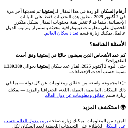
م السكان
الواردة في هذا المقال لـ
إستونيا
تم تحديثها آخر مرة
أكتوبر 2025
. تنطبق هذه التحديثات فقط على البيانات
صائية، بينما قد لا تتغير بقية محتويات المقال بشكل متكرر.
ول على معلومات ديموغرافية محدثة باستمرار وترتيب الدول
يًا، يمكنك زيارة قسم
تعداد سكان العالم
.
ئلة الشائعة؟
دد الأشخاص الذين يعيشون حاليًا في إستونيا وفق أحدث
ديرات؟
بر 2025، يُقدّر عدد سكان
إستونيا
بحوالي
1,339,380
 حسب أحدث الإحصاءات.
مجموعة واسعة من حقائق ومعلومات عن كل دولة — بما في
السكان، العاصمة، العملة، اللغة، الجغرافيا والمزيد — يمكنك
ة قسم
حقائق ومعلومات عن دول العالم
.
استكشف المزيد
يد من المعلومات، يمكنك زيارة صفحة
ترتيب دول العالم حسب
السكان
للاطلاع على التحديثات اللحظية لعدد السكان لكل