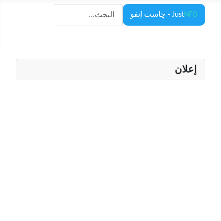
البحث
NFO
Just
- چاست إنفو
البحث
إعلان