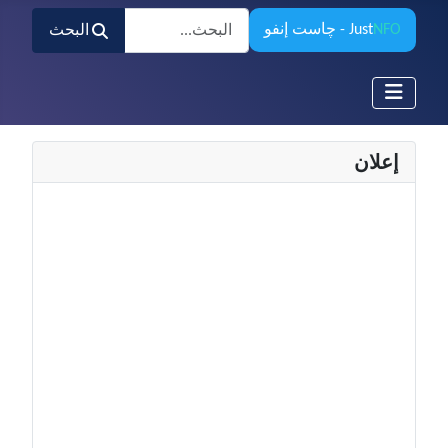
البحث
NFO
Just
- چاست إنفو
البحث
إعلان