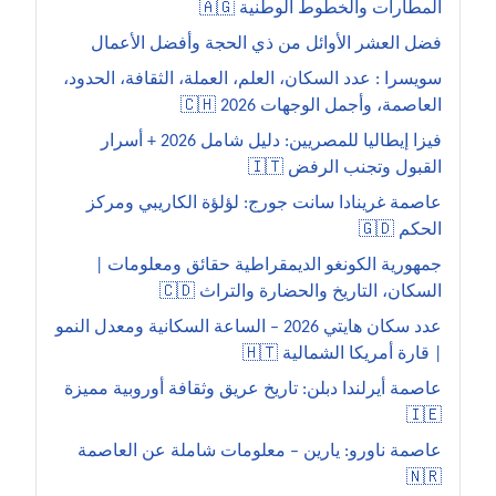
المطارات والخطوط الوطنية 🇦🇬
فضل العشر الأوائل من ذي الحجة وأفضل الأعمال
سويسرا : عدد السكان، العلم، العملة، الثقافة، الحدود،
العاصمة، وأجمل الوجهات 2026 🇨🇭
فيزا إيطاليا للمصريين: دليل شامل 2026 + أسرار
القبول وتجنب الرفض 🇮🇹
عاصمة غرينادا سانت جورج: لؤلؤة الكاريبي ومركز
الحكم 🇬🇩
جمهورية الكونغو الديمقراطية حقائق ومعلومات |
السكان، التاريخ والحضارة والتراث 🇨🇩
عدد سكان هايتي 2026 – الساعة السكانية ومعدل النمو
| قارة أمريكا الشمالية 🇭🇹
عاصمة أيرلندا دبلن: تاريخ عريق وثقافة أوروبية مميزة
🇮🇪
عاصمة ناورو: يارين – معلومات شاملة عن العاصمة
🇳🇷