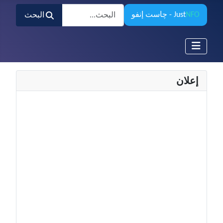
البحث
NFO
Just
- چاست إنفو
البحث
إعلان