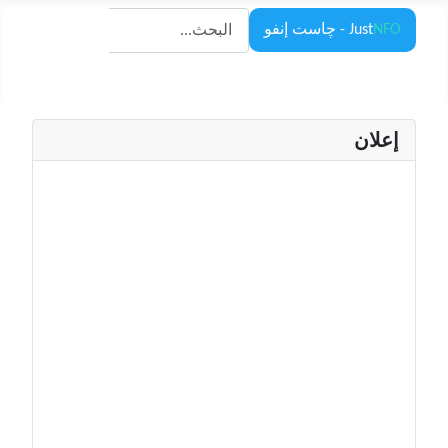
البحث
NFO
Just
- چاست إنفو
البحث
إعلان