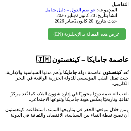
التف
عواصم الدول – دليل شامل
المجموعة:
انشأ بتاريخ: 20 كانون2/يناير 2026
حدث بتاريخ: 20 كانون2/يناير 2026
عرض هذه المقالة بـ الإنجليزية (EN)
عاصمة جامايكا – كينغستون 
وأهم مدنها السياسية والإدارية،
جامايكا
عاصمة دولة
كينغستو
حيث تمثل القلب المؤسسي للدولة الجزرية الواقعة في ا
الكا
تلعب العاصمة دورًا محوريًا في إدارة شؤون البلاد، كما تُعد م
ثقافيًا وتاريخيًا يعكس هوية جامايكا وتنوعها الاجت
ومن خلال موقعها الجغرافي وتاريخها الممتد، استطاعت كينغ
أن تصبح نقطة التقاء بين السياسة، الاقتصاد، والثقافة في الد