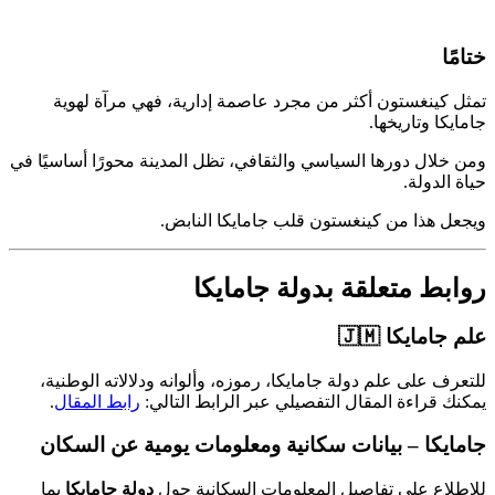
ًا
 كينغستون أكثر من مجرد عاصمة إدارية، فهي مرآة لهوية
كا وتاريخها.
خلال دورها السياسي والثقافي، تظل المدينة محورًا أساسيًا في
الدولة.
ل هذا من كينغستون قلب جامايكا النابض.
بط متعلقة بدولة جامايكا
امايكا 🇯🇲
رف على علم دولة جامايكا، رموزه، وألوانه ودلالاته الوطنية،
ك قراءة المقال التفصيلي عبر الرابط التالي:
رابط المقال
.
يكا – بيانات سكانية ومعلومات يومية عن السكان
لاع على تفاصيل المعلومات السكانية حول
دولة جامايكا
بما