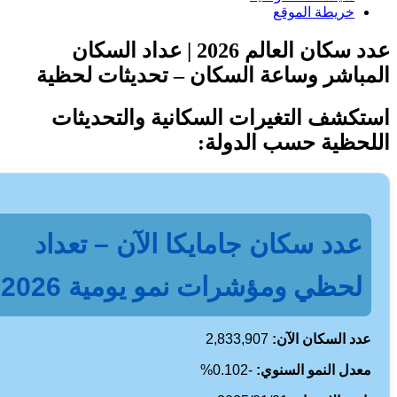
خريطة الموقع
عدد سكان العالم 2026 | عداد السكان
باشر وساعة السكان – تحديثات لحظية
كشف التغيرات السكانية والتحديثات
حظية حسب الدولة:
عدد سكان جامايكا الآن – تعداد
لحظي ومؤشرات نمو يومية 2026
دد السكان الآن:
2,833,907
عدل النمو السنوي:
-0.102%