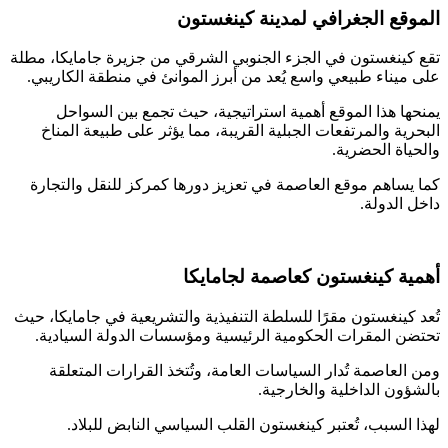
قع الجغرافي لمدينة كينغستون
كينغستون في الجزء الجنوبي الشرقي من جزيرة جامايكا، مطلة
ميناء طبيعي واسع يُعد من أبرز الموانئ في منطقة الكاريبي.
ها هذا الموقع أهمية استراتيجية، حيث تجمع بين السواحل
رية والمرتفعات الجبلية القريبة، مما يؤثر على طبيعة المناخ
ياة الحضرية.
يساهم موقع العاصمة في تعزيز دورها كمركز للنقل والتجارة
 الدولة.
ة كينغستون كعاصمة لجامايكا
 كينغستون مقرًا للسلطة التنفيذية والتشريعية في جامايكا، حيث
ن المقرات الحكومية الرئيسية ومؤسسات الدولة السيادية.
العاصمة تُدار السياسات العامة، وتُتخذ القرارات المتعلقة
ؤون الداخلية والخارجية.
 السبب، تُعتبر كينغستون القلب السياسي النابض للبلاد.