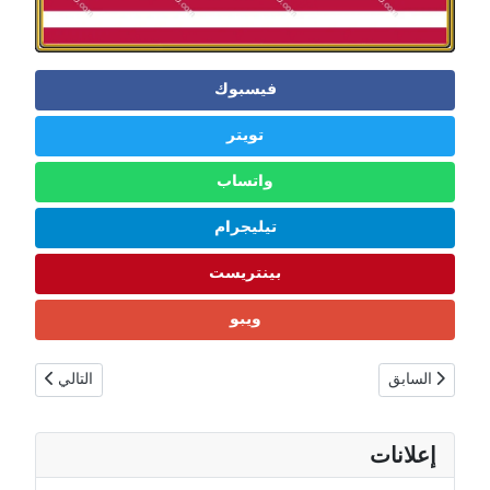
فيسبوك
تويتر
واتساب
تيليجرام
بينتريست
ويبو
المقال السابق: عاصمة سانت فنسنت والغرينادين كينغستاون: مركز الحكم والإد
المقال التالي: ع
السابق
التالي
إعلانات