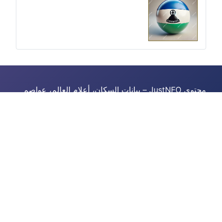
محتوى JustNFO – بيانات السكان، أعلام العالم، عواصم
الدول، ألعاب تعليمية، أدوات مفيدة
جميع الحقوق محفوظة © 2026 Elmazendeveloper
انتقل إلى النسخة الإنجليزية
العودة إلى البوابة الرئيسية
يوتيوب
فيسبوك
خدمات تصميم وتطوير المواقع