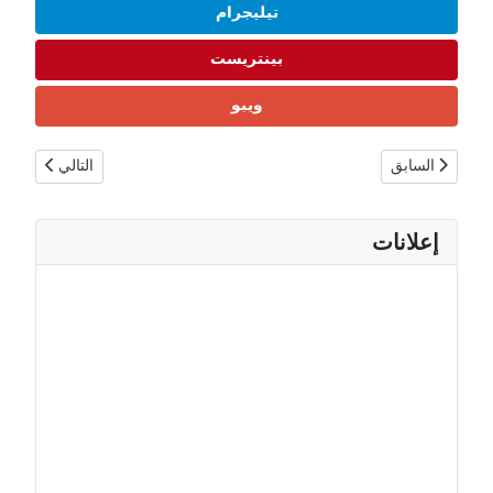
تيليجرام
بينتريست
ويبو
المقال السابق: عاصمة أوكرانيا كييف: المركز السياسي والثقافي للدولة 🇺🇦
المقال التالي: ع
السابق
التالي
إعلانات