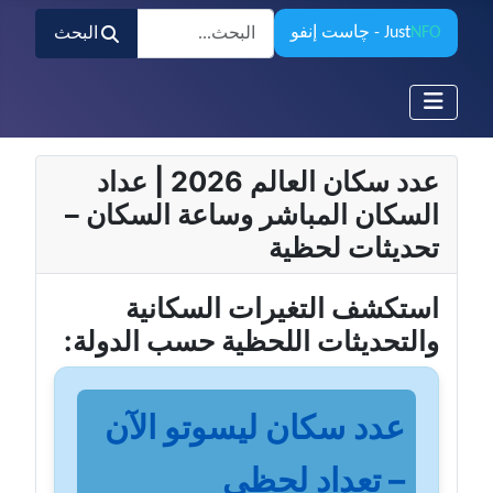
البحث
NFO
Just
- چاست إنفو
البحث
عدد سكان العالم 2026 | عداد
السكان المباشر وساعة السكان –
تحديثات لحظية
استكشف التغيرات السكانية
والتحديثات اللحظية حسب الدولة:
عدد سكان ليسوتو الآن
– تعداد لحظي