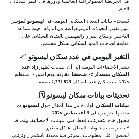
في الخريطة الديموغرافية العالمية ودورها في النمو السكاني
العام.
تُستخدم بيانات التعداد السكاني اليومية في
ليسوتو
كمؤشر
مهم لفهم التحولات الديموغرافية في الدولة، حيث تساعد
الباحثين وصنّاع القرار والمهتمين بالشأن السكاني على
متابعة اتجاهات النمو السكاني بشكل مستمر.
التغير اليومي في عدد سكان ليسوتو 📈
تشير الإحصاءات اليومية إلى أن البيانات تُظهر
زاد عدد
السكان بمقدار 72 شخصًا
مقارنة بيوم أمس 7 أغسطس
2026، حيث كان عدد السكان
2,391,828
نسمة.
تحديثات بيانات سكان ليسوتو 🗓️
بيانات السكان
الواردة في هذا المقال حول
ليسوتو
تم
تحديثها آخر مرة في
8 أغسطس 2026
.
تنطبق هذه التحديثات فقط على البيانات الإحصائية، بينما قد
لا تتغير بقية محتويات المقال بشكل متكرر.
للحصول على معلومات ديموغرافية محدثة باستمرار وترتيب