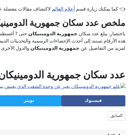
👈 كما يمكنك زيارة قسم
أعلام العالم
لاكتشاف مقالات مفصلة عن 
ملخص عدد سكان جمهورية الدومينيك
باختصار، يبلغ عدد سكان
جمهورية الدومينيكان
حتى 7 أغسطس 2026 حوالي
هذه الأرقام تستند إلى أحدث الإحصاءات الرسمية والتحديثات الديمو
لمزيد من التفاصيل عن
جمهورية الدومينيكان
والدول الأخرى 
عدد سكان جمهورية الدومينيكان
فيسبوك
تويتر
 التالي: عدد سكان دومينيكا 2026 – الساعة السكانية ومعدل النمو | قارة أمريكا الشمالية 🇩🇲
السابق