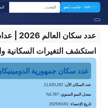
البحث
NFO
Just
- چاست إنفو
الب
عدد سكان العالم 2026 | عداد السكان المباشر وساعة السكان – تحديثات لحظية
استكشف التغيرات السكانية وا
عدد سكان جمهورية الدومينيكان ا
عدد السكان الآن:
11,620,282
معدل النمو السنوي:
0.787%
تاريخ الإحصاء:
2025/01/01