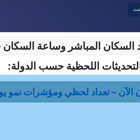
حث
لتحديثات اللحظية حسب الدولة:
لآن – تعداد لحظي ومؤشرات نمو يومية 