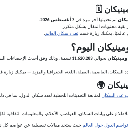
نيكان 🗓️
يكان
تم تحديثها آخر مرة في
7 أغسطس 2026
.
ير بقية محتويات المقال بشكل متكرر.
عالميًا، يمكنك زيارة قسم
تعداد سكان العالم
.
ينيكان اليوم؟
ومينيكان
بحوالي
11,620,283
نسمة، وذلك وفق أحدث الإحصاءات السكان
السكان، العاصمة، العملة، اللغة، الجغرافيا والمزيد — يمكنك زيارة 
نيكان 🌍
ب عدد السكان
لمتابعة التحديثات اللحظية لعدد سكان الدول، بما في 
اطلاع على بيانات السكان، العواصم، الأعلام، والمعلومات الثقافية لكل
واصم الدول حول العالم
حيث ستجد مقالات تفصيلية عن عواصم كل دولة، 