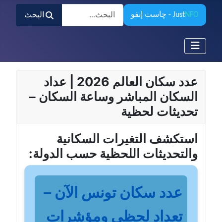
البحث
NFO
Just
- چاست إنفو
البحث
عدد سكان العالم 2026 | عداد
السكان المباشر وساعة السكان –
تحديثات لحظية
استكشف التغيرات السكانية
والتحديثات اللحظية حسب الدولة:
عدد سكان تونس الآن –
تعداد لحظي ومؤشرات