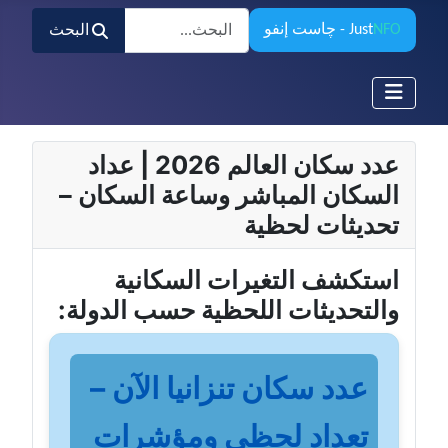
البحث
NFO
Just
- چاست إنفو
البحث
عدد سكان العالم 2026 | عداد
السكان المباشر وساعة السكان –
تحديثات لحظية
استكشف التغيرات السكانية
والتحديثات اللحظية حسب الدولة:
عدد سكان تنزانيا الآن –
تعداد لحظي ومؤشرات