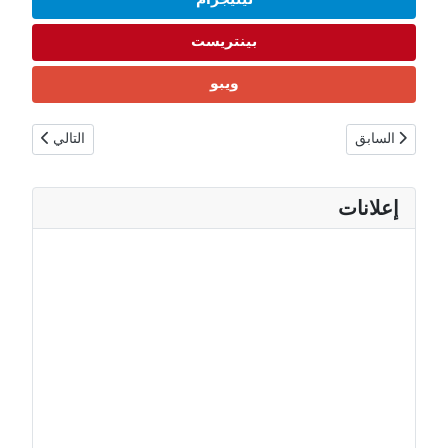
تيليجرام
بينتريست
ويبو
المقال السابق: هولندا حقائق ومعلومات | السكان، الأديان، الهوية والمجتمع 🇱
المقال التالي: ا
السابق
التالي
إعلانات