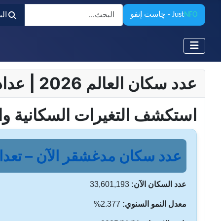
البحث
NFO
Just
- چاست إنفو
ال
عدد سكان العالم 2026 | عداد السكان المباشر وساعة السكان – تحديثات لحظية
استكشف التغيرات السكانية وا
عدد سكان مدغشقر الآن – تعداد 
عدد السكان الآن:
33,601,193
معدل النمو السنوي:
2.377%