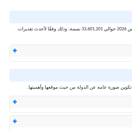
يُعد عدد السكان في مدغشقر من المؤشرات المهمة التي تعكس حجم الدولة وتأثيرها، حيث يبلغ عدد سكان مدغشقر الآن بتاريخ 6 أغسطس 2026 حوالي 33,601,201 نسمة، وذلك وفقًا لأحدث تقديرات
 تكوين صورة عامة عن الدولة من حيث موقعها وأهميتها.