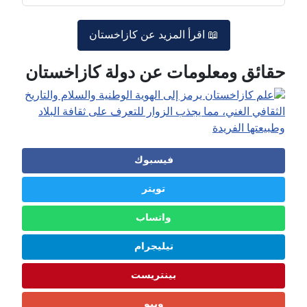
📖 اقرأ المزيد عن كازاخستان
حقائق ومعلومات عن دولة كازاخستان
فيسبوك
تويتر
واتساب
تيليجرام
بينتريست
ويبو