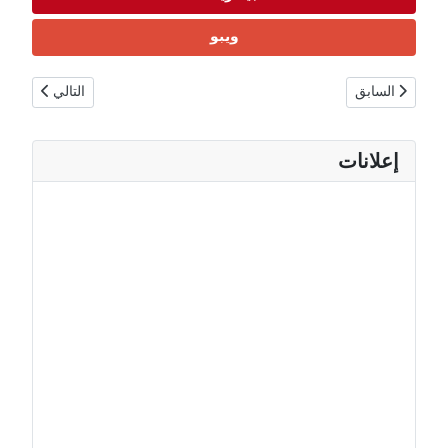
ويبو
المقال السابق: إستونيا حقائق ومعلومات | السكان، الاقتصاد، التكنولوجيا والتعل
المقال التالي: ف
السابق
التالي
إعلانات