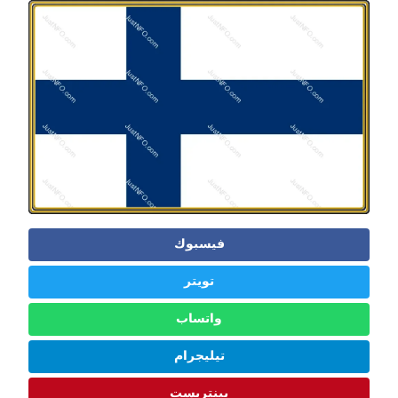
فيسبوك
تويتر
واتساب
تيليجرام
بينتريست