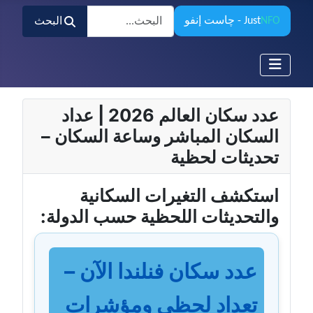
البحث
NFO
Just
- چاست إنفو
البحث
عدد سكان العالم 2026 | عداد
السكان المباشر وساعة السكان –
تحديثات لحظية
استكشف التغيرات السكانية
والتحديثات اللحظية حسب الدولة:
عدد سكان فنلندا الآن –
تعداد لحظي ومؤشرات