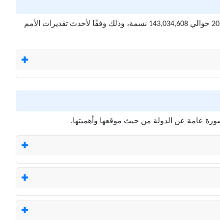
يُعد عدد السكان في روسيا من المؤشرات المهمة التي تعكس حجم الدولة وتأثيرها، حيث يبلغ عدد سكان روسيا الآن بتاريخ 9 أغسطس 2026 حوالي 143,034,608 نسمة، وذلك وفقًا لأحدث تقديرات الأمم
ورة عامة عن الدولة من حيث موقعها وأهميتها.