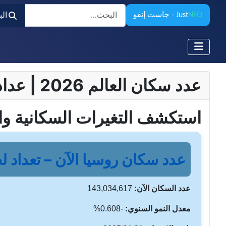
البحث
NFO
Just
- چاست إنفو
ال
عدد سكان العالم 2026 | عداد السكان المباشر وساعة السكان – تحديثات لحظية
استكشف التغيرات السكانية وا
عدد سكان روسيا الآن – تعداد لح
عدد السكان الآن:
143,034,617
معدل النمو السنوي:
-0.608%