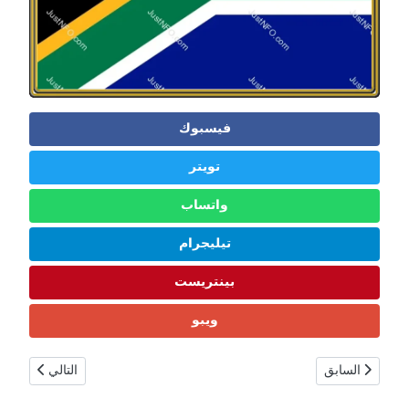
فيسبوك
تويتر
واتساب
تيليجرام
بينتريست
ويبو
المقال السابق: الصومال حقائق ومعلومات | السكان، التاريخ، الثقافة والطبيعة 
المقال التالي: ج
السابق
التالي