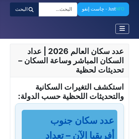
البحث
NFO
Just
- چاست إنفو
البحث
عدد سكان العالم 2026 | عداد
السكان المباشر وساعة السكان –
تحديثات لحظية
استكشف التغيرات السكانية
والتحديثات اللحظية حسب الدولة:
عدد سكان جنوب
أفريقيا الآن – تعداد