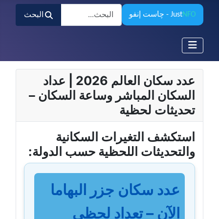
البحث
NFO
Just
- چاست إنفو
البحث
عدد سكان العالم 2026 | عداد
السكان المباشر وساعة السكان –
تحديثات لحظية
استكشف التغيرات السكانية
والتحديثات اللحظية حسب الدولة:
عدد سكان جزر البهاما
الآن – تعداد لحظي