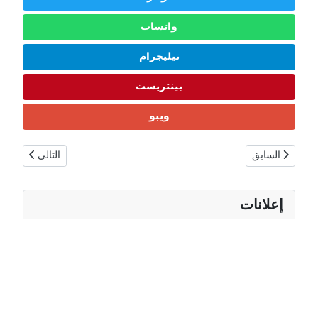
واتساب
تيليجرام
بينتريست
ويبو
المقال السابق: أنتيغوا وباربودا حقائق ومعلومات | السكان، الطيران، المطار
المقال التالي: ب
السابق
التالي
إعلانات