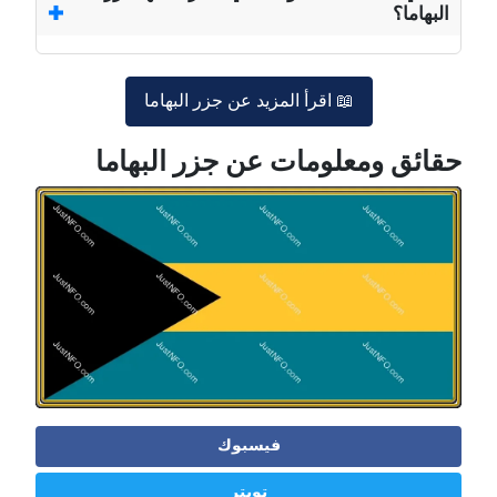
البهاما؟
📖 اقرأ المزيد عن جزر البهاما
حقائق ومعلومات عن جزر البهاما
فيسبوك
تويتر