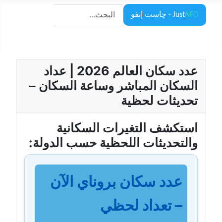
البحث
NFO
Just
- چاست إنفو
البحث
عدد سكان العالم 2026 | عداد
السكان المباشر وساعة السكان –
تحديثات لحظية
استكشف التغيرات السكانية
والتحديثات اللحظية حسب الدولة:
عدد سكان بروناي الآن
– تعداد لحظي