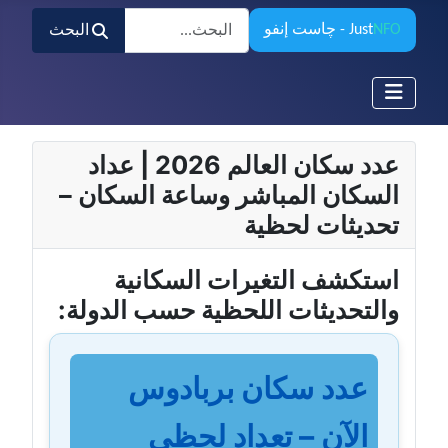
البحث
NFO
Just
- چاست إنفو
البحث
عدد سكان العالم 2026 | عداد
السكان المباشر وساعة السكان –
تحديثات لحظية
استكشف التغيرات السكانية
والتحديثات اللحظية حسب الدولة:
عدد سكان بربادوس
الآن – تعداد لحظي