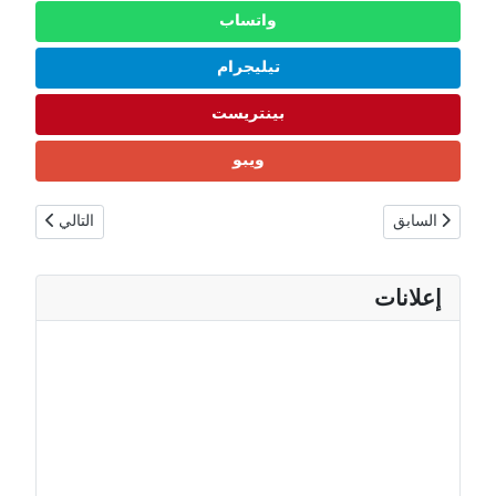
واتساب
تيليجرام
بينتريست
ويبو
المقال السابق: جزر البهاما حقائق ومعلومات | السكان، الموانئ، التجارة البح
المقال التالي: ب
السابق
التالي
إعلانات