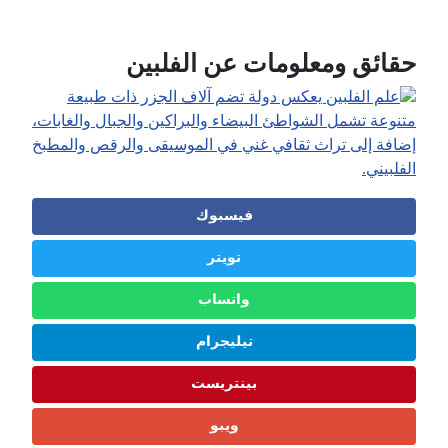
📖 اقرأ المزيد عن الفلبين
حقائق ومعلومات عن الفلبين
فيسبوك
تويتر
واتساب
تيليجرام
بينتريست
ويبو