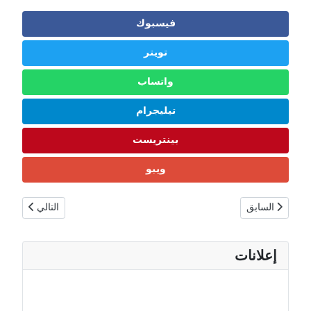
فيسبوك
تويتر
واتساب
تيليجرام
بينتريست
ويبو
المقال السابق: موناكو حقائق ومعلومات | السكان، المدن الكبرى، العمران وال
المقال التالي: ه
السابق
التالي
إعلانات