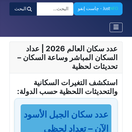
البحث
NFO
Just
- چاست إنفو
البحث
عدد سكان العالم 2026 | عداد
السكان المباشر وساعة السكان –
تحديثات لحظية
استكشف التغيرات السكانية
والتحديثات اللحظية حسب الدولة:
عدد سكان الجبل الأسود
الآن – تعداد لحظي