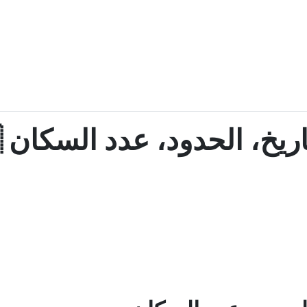
يخ، الحدود، عدد السكان 🇺🇿