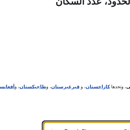
الحدود، عدد السكان
ى
، وتحدها
كازاخستان
، و
قيرغيزستان
، و
طاجيكستان
، و
أفغانس