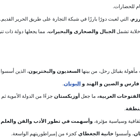
ام للحضارات.
رزم
، التي لعبت دورًا بارزًا في شبكة التجارة على طريق الحرير القديم.
خلابة تشمل
الجبال والصحارى والبحيرات
، مما يجعلها دولة ذات تن
 مأهولة بقبائل رحل، من بينها
السغديون والبختريون
، الذين أسسوا
فارس و الصين و الهند و
اليونان
.
لفتوحات العربية،
ما جعل
أوزبكستان
جزءًا من الدولة الأموية ثم 
منطقة
.
ثقافية وسياسية مؤثرة،
وأسهمت في تطور الأدب والفن والعلم
ان
، وأسسوا
خانية الجغطاي
كجزء من إمبراطوريتهم الواسعة.