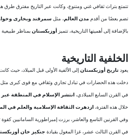
تتمتع بتراث ثقافي غني ومتنوع، وكانت عبر التاريخ مفترق طرق ه
تضم بعضًا من أقدم
مدن العالم
، مثل
سمرقند وبخارى وخوا
بالإضافة إلى أهميتها التاريخية، تتميز
أوزبكستان
بمناظر طبيعية 
الخلفية التاريخية
يعود
تاريخ أوزبكستان
إلى الألفية الأولى قبل الميلاد، حيث كانت
دخلت هذه الحضارات في تبادل تجاري وثقافي مع قوى كبرى مثل
في القرن السابع الميلادي،
انتشر الإسلام في المنطقة عبر ا
خلال هذه الفترة،
ازدهرت الثقافة الإسلامية والعلم في ال
وفي القرنين التاسع والعاشر، برزت إمبراطورية السامانيين كقوة 
في القرن الثالث عشر، غزا المغول بقيادة
جنكيز خان أوزبكست