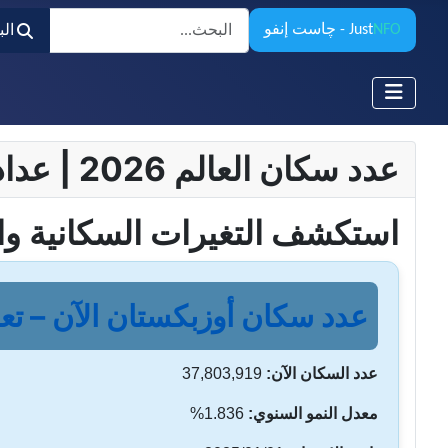
البحث
NFO
Just
- چاست إنفو
ال
عدد سكان العالم 2026 | عداد السكان المباشر وساعة السكان – تحديثات لحظية
استكشف التغيرات السكانية وا
عدد سكان أوزبكستان الآن – تعدا
عدد السكان الآن:
37,803,919
معدل النمو السنوي:
1.836%