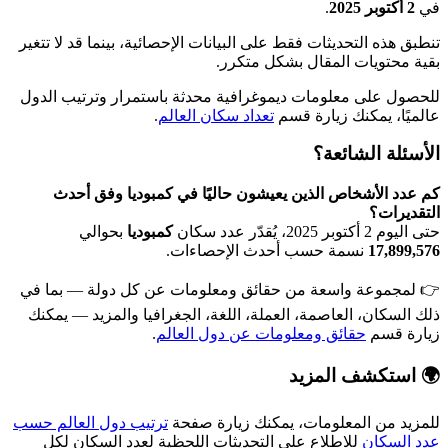
أكتوبر 2025
.
 هذه التحديثات فقط على البيانات الإحصائية، بينما قد لا تتغير
 محتويات المقال بشكل متكرر.
ول على معلومات ديموغرافية محدثة باستمرار وترتيب الدول
يًا، يمكنك زيارة قسم
تعداد سكان العالم
.
ئلة الشائعة؟
دد الأشخاص الذين يعيشون حاليًا في كمبوديا وفق أحدث
ديرات؟
بر 2025، يُقدّر عدد سكان
كمبوديا
بحوالي
17,899
نسمة حسب أحدث الإحصاءات.
مجموعة واسعة من حقائق ومعلومات عن كل دولة — بما في
السكان، العاصمة، العملة، اللغة، الجغرافيا والمزيد — يمكنك
ة قسم
حقائق ومعلومات عن دول العالم
.
استكشف المزيد
يد من المعلومات، يمكنك زيارة صفحة
ترتيب دول العالم حسب
السكان
للاطلاع على التحديثات اللحظية لعدد السكان لكل