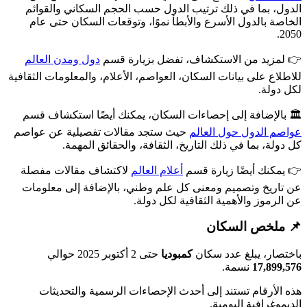
ل، بما في ذلك ترتيب الدول حسب الحجم السكاني والقوائم
صة بالدول الأسرع والأبطأ نموًا، وتوقعات السكان حتى عام
مزيد من الاستكشاف، تفضل بزيارة قسم
دول ومدن العالم
لاع على بيانات السكان، العواصم، الأعلام، والمعلومات الثقافية
دولة.
بالإضافة إلى إحصاءات السكان، يمكنك أيضًا استكشاف قسم
م الدول حول العالم
حيث ستجد مقالات تفصيلية عن عواصم
لة، بما في ذلك التاريخ، الثقافة، والحقائق المهمة.
مكنك أيضًا زيارة قسم
أعلام العالم
لاكتشاف مقالات مفصلة
اريخ وتصميم ومعنى كل علم وطني، بالإضافة إلى معلومات
لرموز والأهمية الثقافية لكل دولة.
ملخص السكان
صار، يبلغ عدد سكان
كمبوديا
حتى 2 أكتوبر 2025 حوالي
17,899
نسمة.
الأرقام تستند إلى أحدث الإحصاءات الرسمية والتحديثات
وغرافية اليومية.