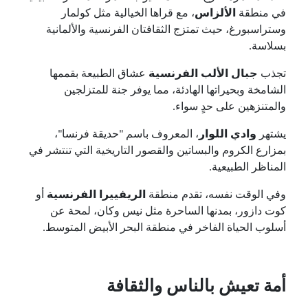
في منطقة
الألزاس
، مع قراها الخيالية مثل كولمار
وستراسبورغ، حيث تمتزج الثقافتان الفرنسية والألمانية
بسلاسة.
تجذب
جبال الألب الفرنسية
عشاق الطبيعة بقممها
الشامخة وبحيراتها الهادئة، مما يوفر جنة للمتزلجين
والمتنزهين على حدٍ سواء.
يشتهر
وادي اللوار
، المعروف باسم "حديقة فرنسا"،
بمزارع الكروم والبساتين والقصور التاريخية التي تنتشر في
المناظر الطبيعية.
وفي الوقت نفسه، تقدم منطقة
الريفييرا الفرنسية
أو
كوت دازور، بمدنها الساحرة مثل نيس وكان، لمحة عن
أسلوب الحياة الفاخر في منطقة البحر الأبيض المتوسط.
أمة تعيش بالناس والثقافة