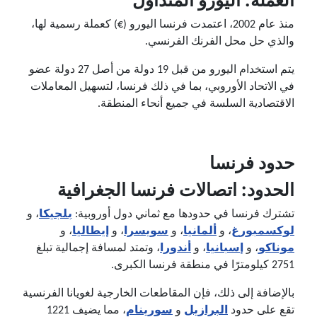
منذ عام 2002، اعتمدت فرنسا اليورو (€) كعملة رسمية لها،
والذي حل محل الفرنك الفرنسي.
يتم استخدام اليورو من قبل 19 دولة من أصل 27 دولة عضو
في الاتحاد الأوروبي، بما في ذلك فرنسا، لتسهيل المعاملات
الاقتصادية السلسة في جميع أنحاء المنطقة.
حدود فرنسا
الحدود: اتصالات فرنسا الجغرافية
تشترك فرنسا في حدودها مع ثماني دول أوروبية:
بلجيكا
، و
لوكسمبورغ
، و
ألمانيا
، و
سويسرا
، و
إيطاليا
، و
موناكو
، و
إسبانيا
، و
أندورا
، وتمتد لمسافة إجمالية تبلغ
2751 كيلومترًا في منطقة فرنسا الكبرى.
بالإضافة إلى ذلك، فإن المقاطعات الخارجية لغويانا الفرنسية
تقع على حدود
البرازيل
و
سورينام
، مما يضيف 1221