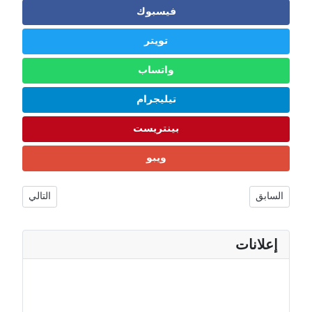
فيسبوك
تويتر
واتساب
تيليجرام
بينتريست
ويبو
الثقافة، وأجمل الوجهات 2026 🇵🇪
مقال التالي: ترينيداد وتوباغو : عدد السكان، العلم، العاصمة، العملة، الحدود، الثقافة، وأج
السابق
التالي
إعلانات