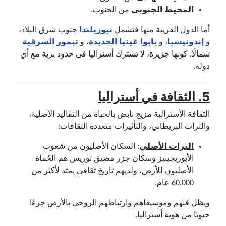
المحيط الجنوبي
من الجنوب.
أما الدول القريبة منها فتشمل
نيوزيلندا
جنوب شرق البلاد،
و
إندونيسيا
، و
بابوا غينيا الجديدة
، و
تيمور الشرقية
شمالًا. كونها جزيرة، لا تشترك أستراليا في حدود برية مع أي
دولة.
5.
الثقافة في أستراليا
الثقافة الأسترالية مزيج نابض بالحياة من التقاليد الأصلية،
والتراث البريطاني، والتأثيرات متعددة الثقافات:
التراث الأصلي
: السكان الأصليون من شعوب
الأبوريجينيز وسكان جزر مضيق توريس هم الحُماة
الأصليون للأرض، ولديهم تاريخ ثقافي يمتد لأكثر من
60,000 عام.
ويظل فنهم وموسيقاهم وارتباطهم الروحي بالأرض جزءًا
حيويًا من هوية أستراليا.