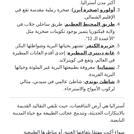
أكبر مدن أستراليا.
أولورو (صخرة آيرز)
: صخرة رملية مقدسة تقع في
الإقليم الشمالي.
طريق المحيط العظيم
: طريق ساحلي خلاب في
ولاية فيكتوريا يتميز بوجود تكوينات صخرية مثل
"الأعمدة الـ 12".
جزيرة الكنغر
: تشتهر بحياتها البرية وشواطئها البكر.
غابة دينتري المطيرة
: إحدى أقدم الغابات المطيرة
في العالم، وتقع في كوينزلاند.
تسمانيا
: معروفة بطبيعتها البرية غير الملوثة وحياتها
البرية الفريدة.
شاطئ بوندي
: شاطئ عالمي في سيدني، مثالي
لركوب الأمواج والاسترخاء.
أستراليا هي أرض التناقضات، حيث تلتقي التقاليد القديمة
بالابتكارات الحديثة، وتندمج عجائب الطبيعة مع حياة المدينة
النابضة.
سواء أكنت مهتمًا بثقافتها الغنية، أو مناظرها الطبيعية