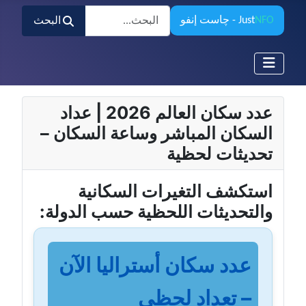
البحث
NFO
Just
- چاست إنفو
البحث
عدد سكان العالم 2026 | عداد
السكان المباشر وساعة السكان –
تحديثات لحظية
استكشف التغيرات السكانية
والتحديثات اللحظية حسب الدولة:
عدد سكان أستراليا الآن
– تعداد لحظي