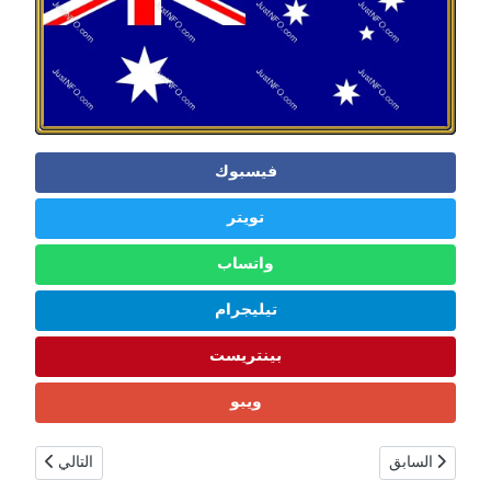
فيسبوك
تويتر
واتساب
تيليجرام
بينتريست
ويبو
المقال السابق: فنزويلا : عدد السكان، العلم، العملة، الثقافة، الحدود، العاصمة، و
المقال التالي: في
السابق
التالي