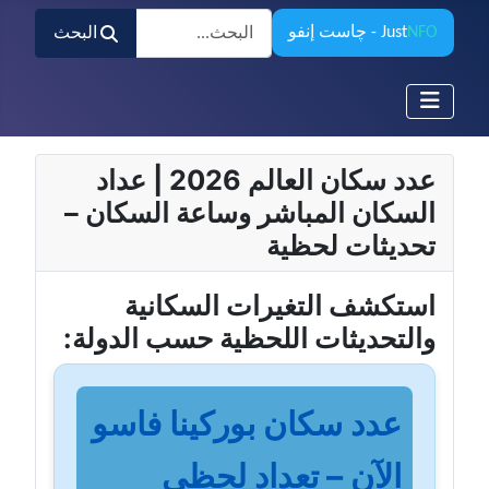
البحث
NFO
Just
- چاست إنفو
البحث
عدد سكان العالم 2026 | عداد
السكان المباشر وساعة السكان –
تحديثات لحظية
استكشف التغيرات السكانية
والتحديثات اللحظية حسب الدولة:
عدد سكان بوركينا فاسو
الآن – تعداد لحظي