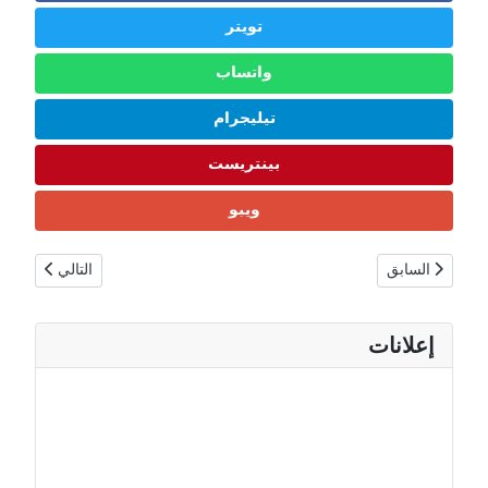
تويتر
واتساب
تيليجرام
بينتريست
ويبو
المقال السابق: بنين: السكان، العلم، الثقافة، الحدود، العملة، وأجمل الوجهات 2026 
المقال التالي: بو
السابق
التالي
إعلانات