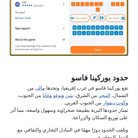
حدود بوركينا فاسو
تقع بوركينا فاسو في غرب إفريقيا، وتحدها
مالي
من
الشمال،
النيجر
من الشرق،
بنين
و
توغو
و
غانا
من الجنوب،
و
كوت ديفوار
من الجنوب الغربي.
تمتاز حدودها البرية بطبيعة صحراوية وسهول واسعة، مما أثر
على توزيع السكان والزراعة.
وتلعب الحدود دورًا مهمًا في التبادل التجاري والثقافي مع
الدول المجاورة.